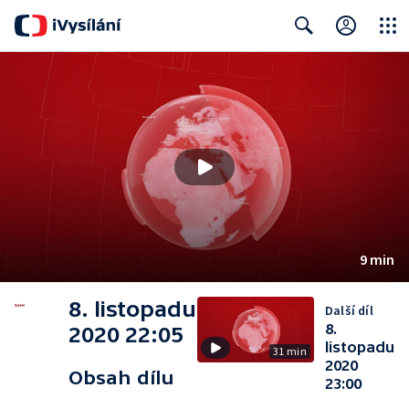
Close
Search
9 min
8. listopadu
Další díl
8.
2020 22:05
listopadu
31 min
2020
Obsah dílu
23:00