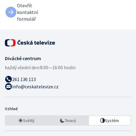
Otevřít
kontaktní
formulář
Divácké centrum
každý všední den:
8:00—16:00 hodin
261 136 113
info@ceskatelevize.cz
Vzhled
Světlý
Tmavý
Systém