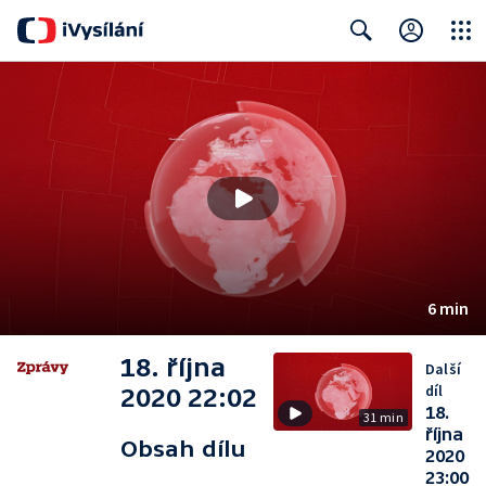
Close
Search
6 min
18. října
Další
díl
2020 22:02
18.
31 min
října
Obsah dílu
2020
23:00