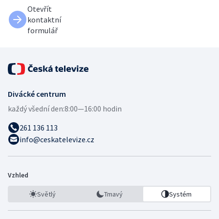
Otevřít
kontaktní
formulář
Divácké centrum
každý všední den:
8:00—16:00 hodin
261 136 113
info@ceskatelevize.cz
Vzhled
Světlý
Tmavý
Systém