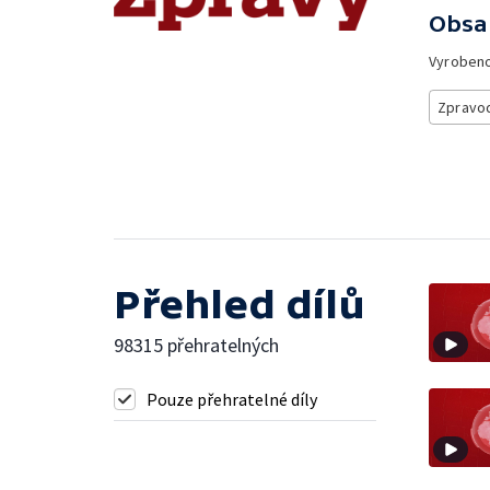
Obsa
Vyroben
Zpravod
Přehled dílů
98315 přehratelných
Pouze přehratelné díly