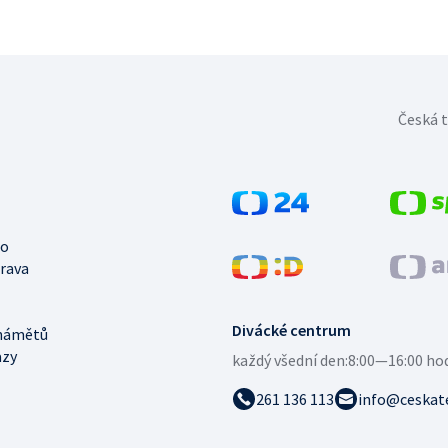
Česká t
no
trava
Divácké centrum
námětů
azy
každý všední den:
8:00—16:00 ho
261 136 113
info@ceskate