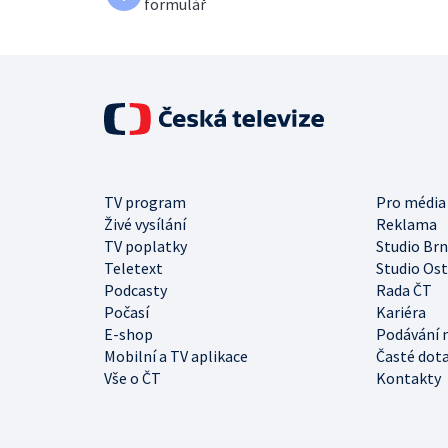
formulář
TV program
Pro média
Živé vysílání
Reklama
TV poplatky
Studio Br
Teletext
Studio Os
Podcasty
Rada ČT
Počasí
Kariéra
E-shop
Podávání 
Mobilní a TV aplikace
Časté dot
Vše o ČT
Kontakty