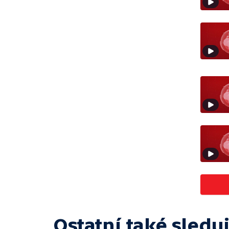
Ostatní také sleduj