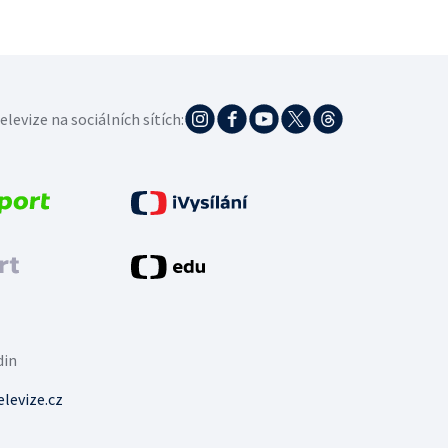
elevize na sociálních sítích:
din
levize.cz