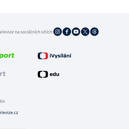
elevize na sociálních sítích:
din
levize.cz