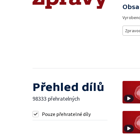
Obsa
Vyroben
Zpravod
Přehled dílů
98333 přehratelných
Pouze přehratelné díly