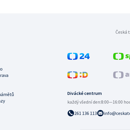
Česká t
no
trava
Divácké centrum
námětů
azy
každý všední den:
8:00—16:00 ho
261 136 113
info@ceskate