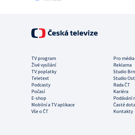
TV program
Pro média
Živé vysílání
Reklama
TV poplatky
Studio Br
Teletext
Studio Os
Podcasty
Rada ČT
Počasí
Kariéra
E-shop
Podávání 
Mobilní a TV aplikace
Časté dot
Vše o ČT
Kontakty