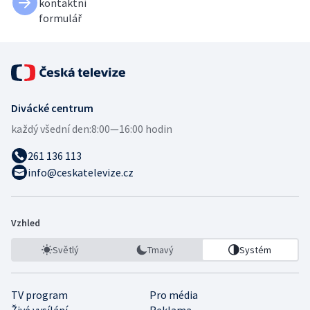
kontaktní
formulář
Divácké centrum
každý všední den:
8:00—16:00 hodin
261 136 113
info@ceskatelevize.cz
Vzhled
Světlý
Tmavý
Systém
TV program
Pro média