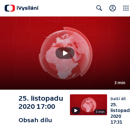
Close
Search
3 min
25. listopadu
Další díl
25.
2020 17:00
listopa
3 min
2020
Obsah dílu
17:31