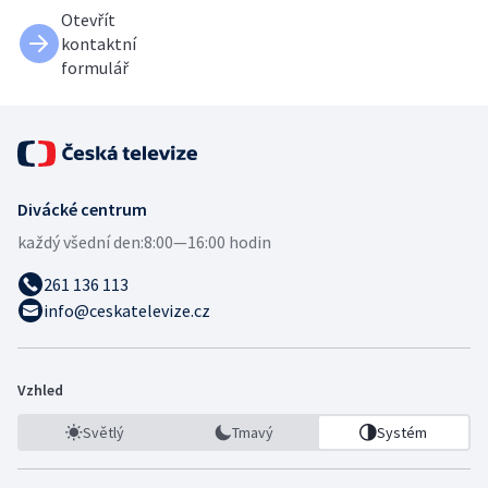
Otevřít
kontaktní
formulář
Divácké centrum
každý všední den:
8:00—16:00 hodin
261 136 113
info@ceskatelevize.cz
Vzhled
Světlý
Tmavý
Systém