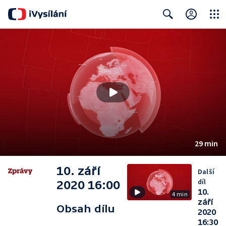
Close
Search
29 min
10. září
Další
díl
2020 16:00
10.
4 min
září
Obsah dílu
2020
16:30