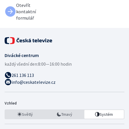
Otevřít
kontaktní
formulář
Divácké centrum
každý všední den:
8:00—16:00 hodin
261 136 113
info@ceskatelevize.cz
Vzhled
Světlý
Tmavý
Systém