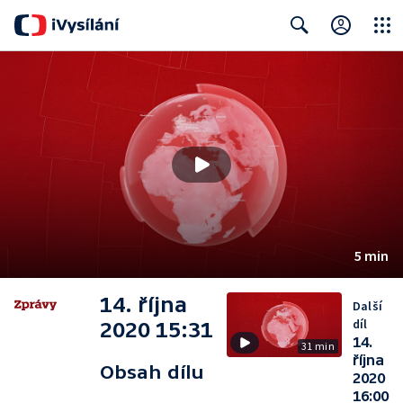
Close
Search
5 min
14. října
Další
díl
2020 15:31
14.
31 min
října
Obsah dílu
2020
16:00