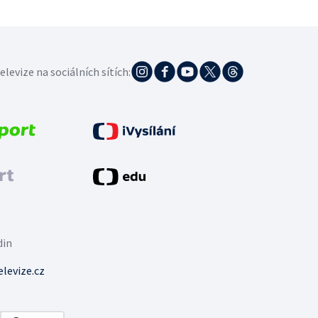
elevize na sociálních sítích:
din
levize.cz