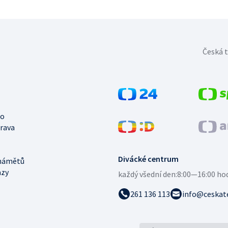
Česká t
no
trava
Divácké centrum
námětů
azy
každý všední den:
8:00—16:00 ho
261 136 113
info@ceskate