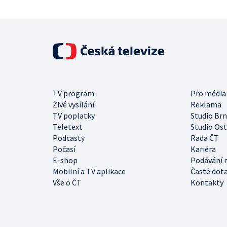
TV program
Pro média
Živé vysílání
Reklama
TV poplatky
Studio Br
Teletext
Studio Os
Podcasty
Rada ČT
Počasí
Kariéra
E-shop
Podávání 
Mobilní a TV aplikace
Časté dot
Vše o ČT
Kontakty