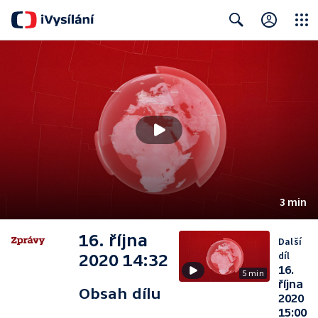
Close
Search
3 min
16. října
Další
díl
2020 14:32
16.
5 min
října
Obsah dílu
2020
15:00