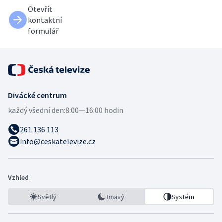
Otevřít
kontaktní
formulář
Divácké centrum
každý všední den:
8:00—16:00 hodin
261 136 113
info@ceskatelevize.cz
Vzhled
Světlý
Tmavý
Systém