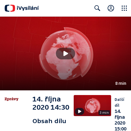
Close
Search
8 min
14. října
Další
díl
2020 14:30
14.
3 min
října
Obsah dílu
2020
15:00