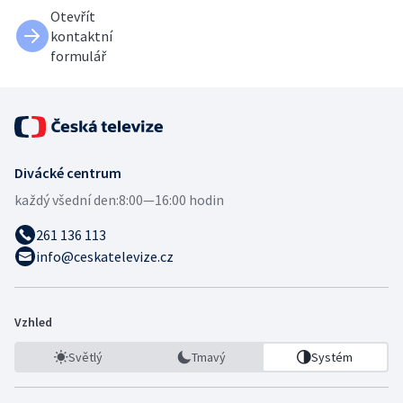
Otevřít
kontaktní
formulář
Divácké centrum
každý všední den:
8:00—16:00 hodin
261 136 113
info@ceskatelevize.cz
Vzhled
Světlý
Tmavý
Systém