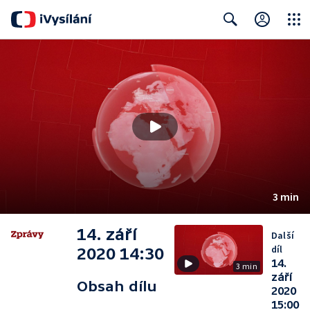
Close
Search
3 min
14. září
Další
díl
2020 14:30
14.
3 min
září
Obsah dílu
2020
15:00