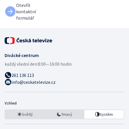
Otevřít
kontaktní
formulář
Divácké centrum
každý všední den:
8:00—16:00 hodin
261 136 113
info@ceskatelevize.cz
Vzhled
Světlý
Tmavý
Systém