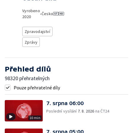
Vyrobeno
•
Česko
2020
Zpravodajství
Zprávy
Přehled dílů
98320 přehratelných
Pouze přehratelné díly
7. srpna 06:00
Poslední vysílání
7. 8. 2026
na ČT24
10 min
7. srpna 05:00