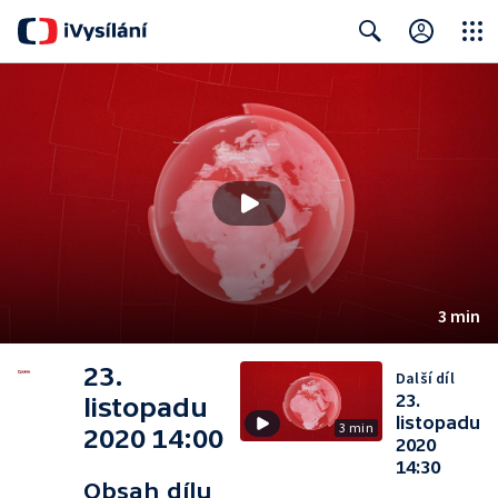
Close
Search
3 min
23.
Další díl
23.
listopadu
listopadu
3 min
2020 14:00
2020
14:30
Obsah dílu