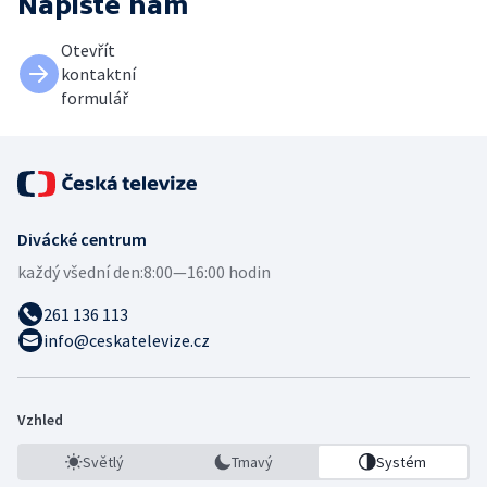
Napište nám
Otevřít
kontaktní
formulář
Divácké centrum
každý všední den:
8:00—16:00 hodin
261 136 113
info@ceskatelevize.cz
Vzhled
Světlý
Tmavý
Systém