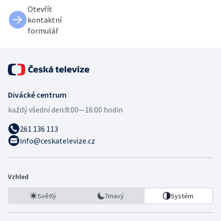
Otevřít
kontaktní
formulář
Divácké centrum
každý všední den:
8:00—16:00 hodin
261 136 113
info@ceskatelevize.cz
Vzhled
Světlý
Tmavý
Systém