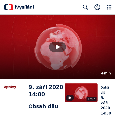
Close
Search
4 min
9. září 2020
Další
díl
14:00
9.
4 min
září
Obsah dílu
2020
14:30