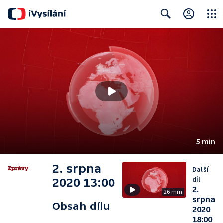
Close
Search
5 min
2. srpna
Další
díl
2020 13:00
2.
26 min
srpna
Obsah dílu
2020
18:00