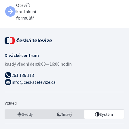
Otevřít
kontaktní
formulář
Divácké centrum
každý všední den:
8:00—16:00 hodin
261 136 113
info@ceskatelevize.cz
Vzhled
Světlý
Tmavý
Systém