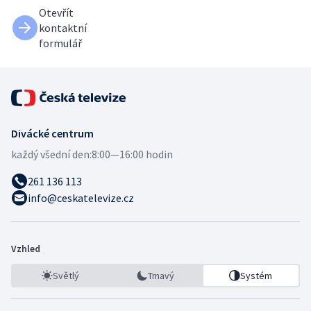
Otevřít
kontaktní
formulář
Divácké centrum
každý všední den:
8:00—16:00 hodin
261 136 113
info@ceskatelevize.cz
Vzhled
Světlý
Tmavý
Systém