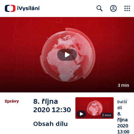
Close
Search
3 min
8. října
Další
díl
2020 12:30
8.
3 min
října
Obsah dílu
2020
13:00