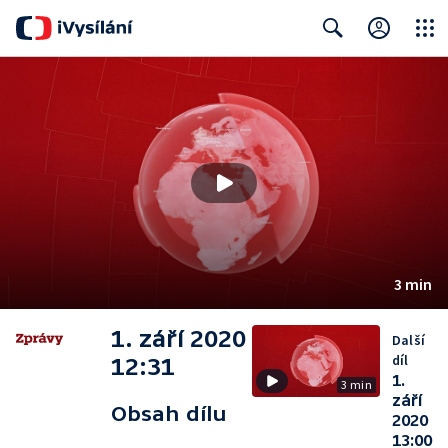
Close
Search
3 min
1. září 2020
Další
díl
12:31
1.
3 min
září
Obsah dílu
2020
13:00