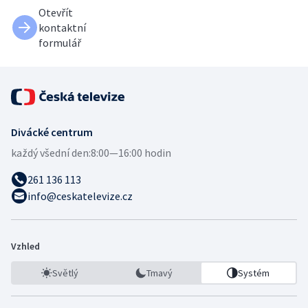
Otevřít
kontaktní
formulář
Divácké centrum
každý všední den:
8:00—16:00 hodin
261 136 113
info@ceskatelevize.cz
Vzhled
Světlý
Tmavý
Systém