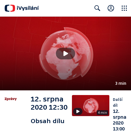
Close
Search
3 min
12. srpna
Další
díl
2020 12:30
12.
4 min
srpna
Obsah dílu
2020
13:00