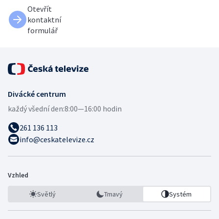
Otevřít
kontaktní
formulář
Divácké centrum
každý všední den:
8:00—16:00 hodin
261 136 113
info@ceskatelevize.cz
Vzhled
Světlý
Tmavý
Systém