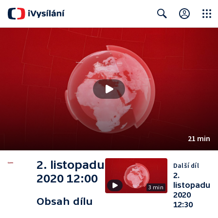
Close
Search
21 min
2. listopadu
Další díl
2.
2020 12:00
listopadu
3 min
2020
Obsah dílu
12:30