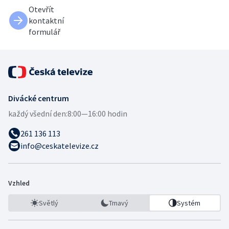
Otevřít
kontaktní
formulář
Divácké centrum
každý všední den:
8:00—16:00 hodin
261 136 113
info@ceskatelevize.cz
Vzhled
Světlý
Tmavý
Systém