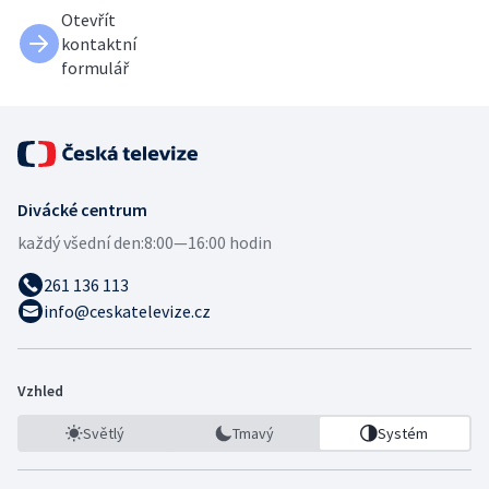
Otevřít
kontaktní
formulář
Divácké centrum
každý všední den:
8:00—16:00 hodin
261 136 113
info@ceskatelevize.cz
Vzhled
Světlý
Tmavý
Systém