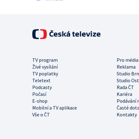
TV program
Pro média
Živé vysílání
Reklama
TV poplatky
Studio Br
Teletext
Studio Os
Podcasty
Rada ČT
Počasí
Kariéra
E-shop
Podávání 
Mobilní a TV aplikace
Časté dot
Vše o ČT
Kontakty