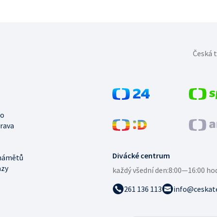
Česká t
no
trava
Divácké centrum
námětů
azy
každý všední den:
8:00—16:00 ho
261 136 113
info@ceskate