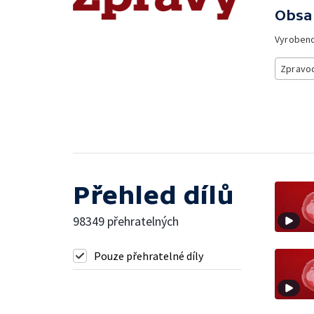
Obsa
Vyroben
Zpravod
Přehled dílů
98349 přehratelných
Pouze přehratelné díly