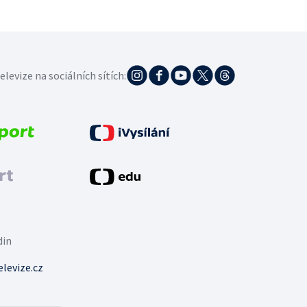
elevize na sociálních sítích:
din
levize.cz