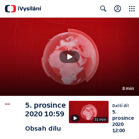
Close
Search
8 min
5. prosince
Další díl
5.
2020 10:59
prosince
31 min
2020
Obsah dílu
12:00