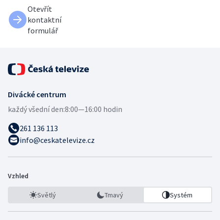
Otevřít
kontaktní
formulář
Divácké centrum
každý všední den:
8:00—16:00 hodin
261 136 113
info@ceskatelevize.cz
Vzhled
Světlý
Tmavý
Systém