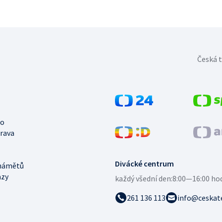
Česká t
no
trava
Divácké centrum
námětů
azy
každý všední den:
8:00—16:00 ho
261 136 113
info@ceskate