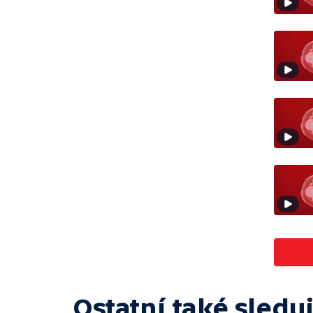
Ostatní také sleduj