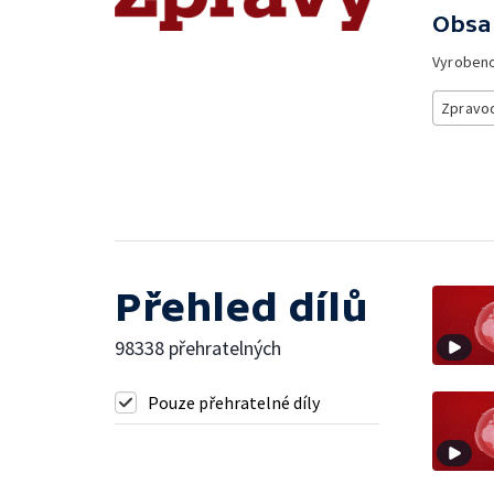
Obsa
Vyroben
Zpravod
Přehled dílů
98338 přehratelných
Pouze přehratelné díly