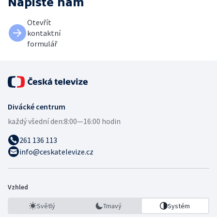
Napište nám
Otevřít
kontaktní
formulář
Divácké centrum
každý všední den:
8:00—16:00 hodin
261 136 113
info@ceskatelevize.cz
Vzhled
Světlý
Tmavý
Systém