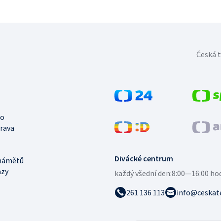
Česká t
no
trava
Divácké centrum
námětů
azy
každý všední den:
8:00—16:00 ho
261 136 113
info@ceskate