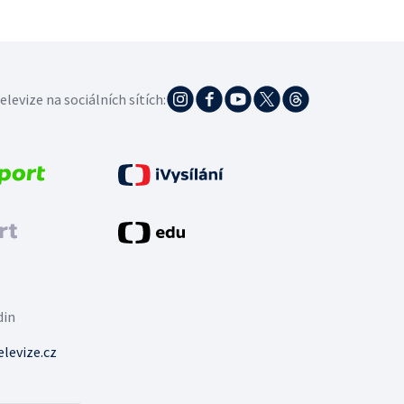
elevize na sociálních sítích:
din
levize.cz