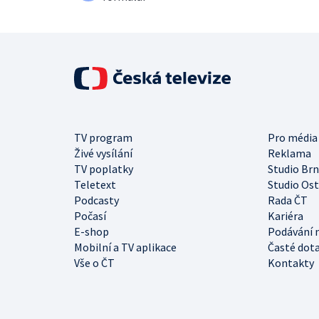
TV program
Pro média
Živé vysílání
Reklama
TV poplatky
Studio Br
Teletext
Studio Os
Podcasty
Rada ČT
Počasí
Kariéra
E-shop
Podávání 
Mobilní a TV aplikace
Časté dot
Vše o ČT
Kontakty