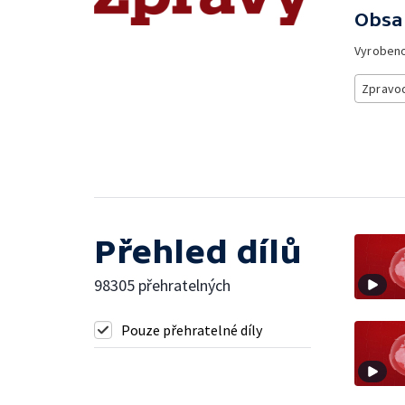
Obsa
Vyroben
Zpravod
Přehled dílů
98305 přehratelných
Pouze přehratelné díly