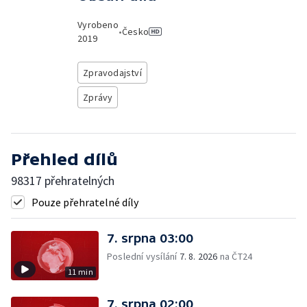
Vyrobeno
•
Česko
2019
Zpravodajství
Zprávy
Přehled dílů
98317 přehratelných
Pouze přehratelné díly
7. srpna 03:00
Poslední vysílání
7. 8. 2026
na ČT24
11 min
7. srpna 02:00