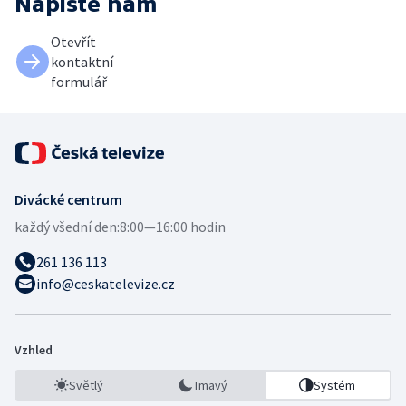
Napište nám
Otevřít
kontaktní
formulář
Divácké centrum
každý všední den:
8:00—16:00 hodin
261 136 113
info@ceskatelevize.cz
Vzhled
Světlý
Tmavý
Systém