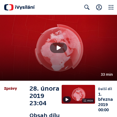
Close
Search
33 min
28. února
Další díl
1.
2019
března
11 min
23:04
2019
00:00
Obsah dílu