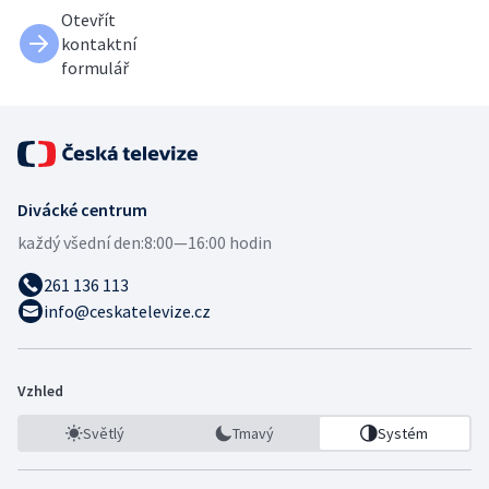
Otevřít
kontaktní
formulář
Divácké centrum
každý všední den:
8:00—16:00 hodin
261 136 113
info@ceskatelevize.cz
Vzhled
Světlý
Tmavý
Systém