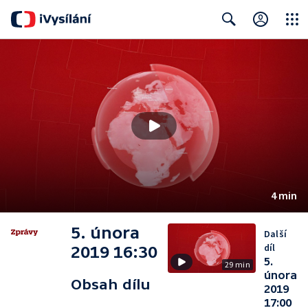
Close
Search
4 min
5. února
Další
díl
2019 16:30
5.
29 min
února
Obsah dílu
2019
17:00