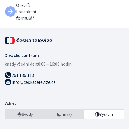
Otevřít
kontaktní
formulář
Divácké centrum
každý všední den:
8:00—16:00 hodin
261 136 113
info@ceskatelevize.cz
Vzhled
Světlý
Tmavý
Systém