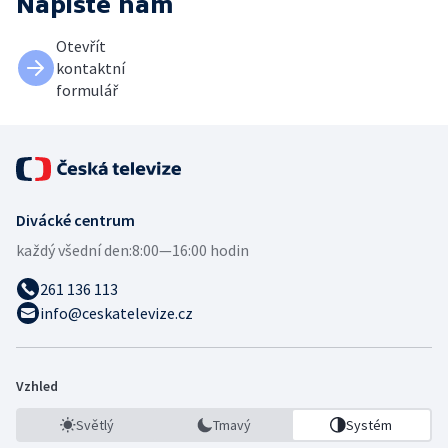
Napište nám
Otevřít
kontaktní
formulář
Divácké centrum
každý všední den:
8:00—16:00 hodin
261 136 113
info@ceskatelevize.cz
Vzhled
Světlý
Tmavý
Systém