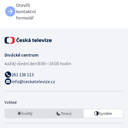
Otevřít
kontaktní
formulář
Divácké centrum
každý všední den:
8:00—16:00 hodin
261 136 113
info@ceskatelevize.cz
Vzhled
Světlý
Tmavý
Systém