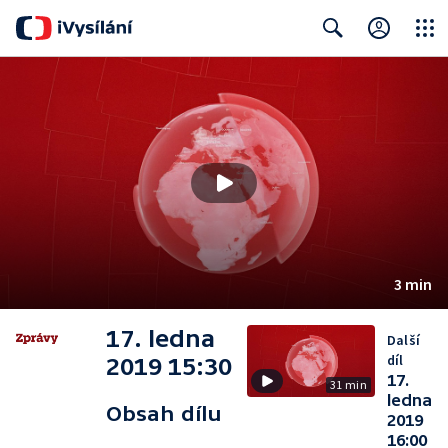
Close
Search
3 min
17. ledna
Další
díl
2019 15:30
17.
31 min
ledna
Obsah dílu
2019
16:00