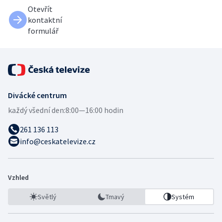
Otevřít
kontaktní
formulář
Divácké centrum
každý všední den:
8:00—16:00 hodin
261 136 113
info@ceskatelevize.cz
Vzhled
Světlý
Tmavý
Systém