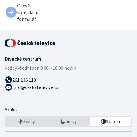
Otevřít
kontaktní
formulář
Divácké centrum
každý všední den:
8:00—16:00 hodin
261 136 113
info@ceskatelevize.cz
Vzhled
Světlý
Tmavý
Systém