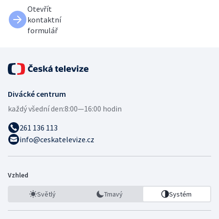
Otevřít
kontaktní
formulář
Divácké centrum
každý všední den:
8:00—16:00 hodin
261 136 113
info@ceskatelevize.cz
Vzhled
Světlý
Tmavý
Systém