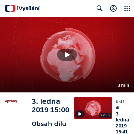
Close
Search
3 min
3. ledna
Další
díl
2019 15:00
3.
2 min
ledna
Obsah dílu
2019
15:41