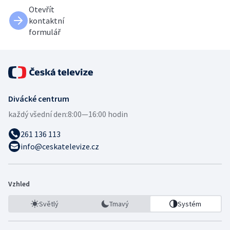
Otevřít
kontaktní
formulář
Divácké centrum
každý všední den:
8:00—16:00 hodin
261 136 113
info@ceskatelevize.cz
Vzhled
Světlý
Tmavý
Systém