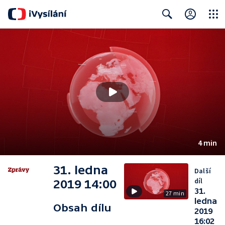
Close
Search
4 min
31. ledna
Další
díl
2019 14:00
31.
27 min
ledna
Obsah dílu
2019
16:02