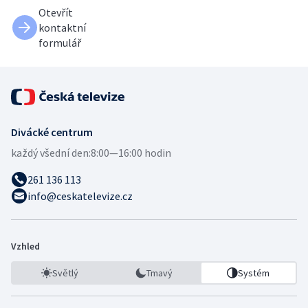
Otevřít
kontaktní
formulář
Divácké centrum
každý všední den:
8:00—16:00 hodin
261 136 113
info@ceskatelevize.cz
Vzhled
Světlý
Tmavý
Systém