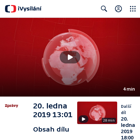
Close
Search
4 min
20. ledna
Další
díl
2019 13:01
20.
28 min
ledna
Obsah dílu
2019
18:00