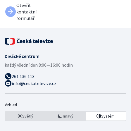
Otevřít
kontaktní
formulář
Divácké centrum
každý všední den:
8:00—16:00 hodin
261 136 113
info@ceskatelevize.cz
Vzhled
Světlý
Tmavý
Systém