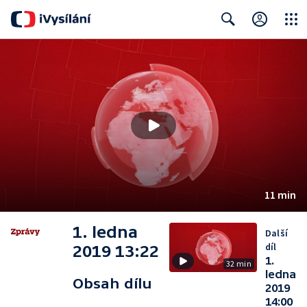
Close
Search
11 min
1. ledna
Další
díl
2019 13:22
1.
32 min
ledna
Obsah dílu
2019
14:00