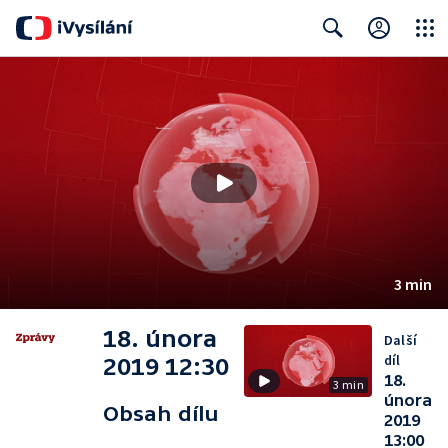
Close
Search
3 min
18. února
Další
díl
2019 12:30
18.
3 min
února
Obsah dílu
2019
13:00