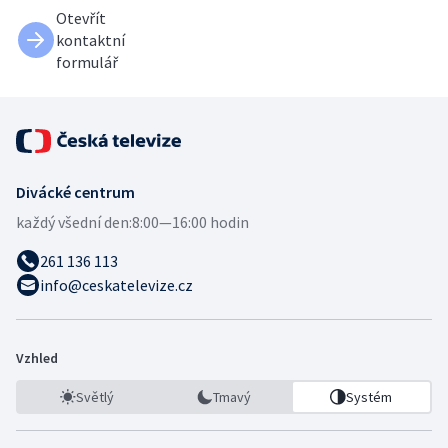
Otevřít
kontaktní
formulář
Divácké centrum
každý všední den:
8:00—16:00 hodin
261 136 113
info@ceskatelevize.cz
Vzhled
Světlý
Tmavý
Systém