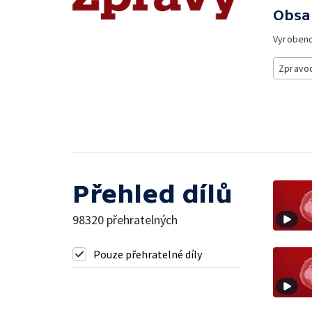
Obsa
Vyroben
Zpravod
Přehled dílů
98320 přehratelných
Pouze přehratelné díly