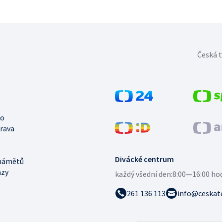
Česká t
no
trava
Divácké centrum
námětů
azy
každý všední den:
8:00—16:00 ho
261 136 113
info@ceskate