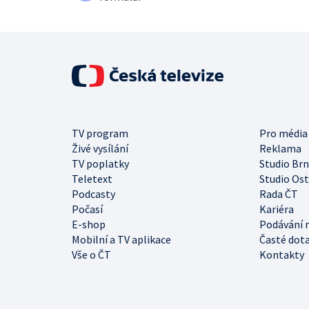
TV program
Pro média
Živé vysílání
Reklama
TV poplatky
Studio Br
Teletext
Studio Os
Podcasty
Rada ČT
Počasí
Kariéra
E-shop
Podávání 
Mobilní a TV aplikace
Časté dot
Vše o ČT
Kontakty