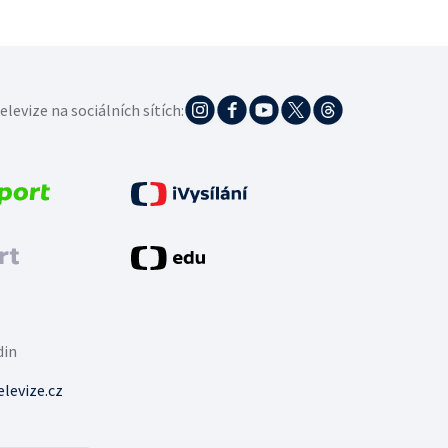
elevize na sociálních sítích:
din
levize.cz