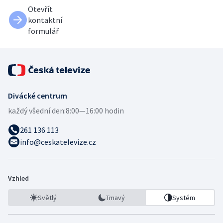
Otevřít
kontaktní
formulář
Divácké centrum
každý všední den:
8:00—16:00 hodin
261 136 113
info@ceskatelevize.cz
Vzhled
Světlý
Tmavý
Systém