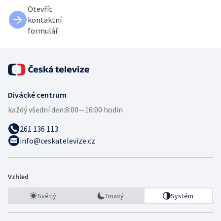
Otevřít
kontaktní
formulář
Divácké centrum
každý všední den:
8:00—16:00 hodin
261 136 113
info@ceskatelevize.cz
Vzhled
Světlý
Tmavý
Systém