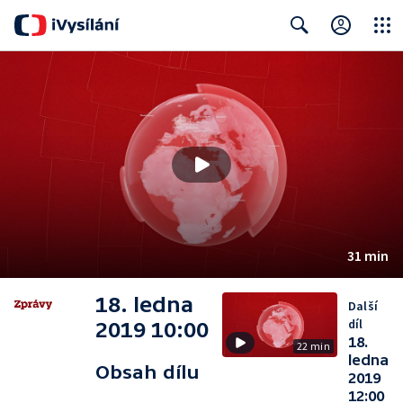
Close
Search
31 min
18. ledna
Další
díl
2019 10:00
18.
22 min
ledna
Obsah dílu
2019
12:00