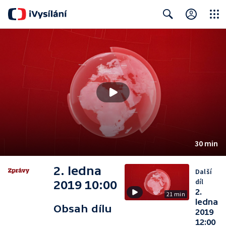
Close
Search
30 min
2. ledna
Další
díl
2019 10:00
2.
21 min
ledna
Obsah dílu
2019
12:00