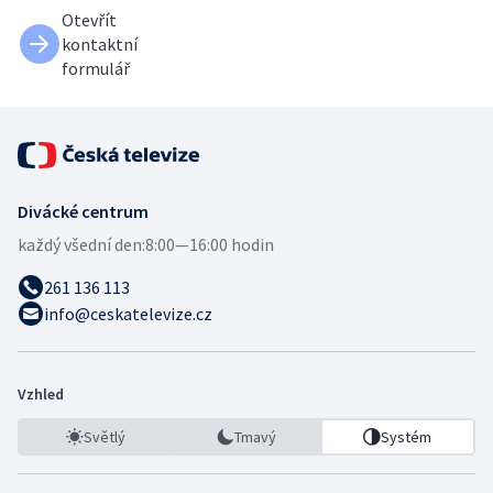
Otevřít
kontaktní
formulář
Divácké centrum
každý všední den:
8:00—16:00 hodin
261 136 113
info@ceskatelevize.cz
Vzhled
Světlý
Tmavý
Systém