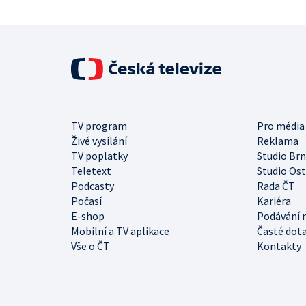
TV program
Pro média
Živé vysílání
Reklama
TV poplatky
Studio Br
Teletext
Studio Os
Podcasty
Rada ČT
Počasí
Kariéra
E-shop
Podávání 
Mobilní a TV aplikace
Časté dot
Vše o ČT
Kontakty