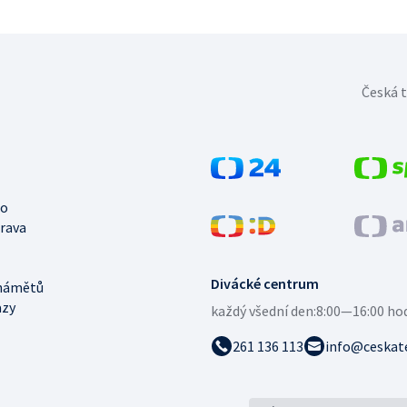
Česká t
no
trava
Divácké centrum
námětů
azy
každý všední den:
8:00—16:00 ho
261 136 113
info@ceskate