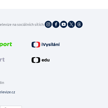
elevize na sociálních sítích:
din
levize.cz