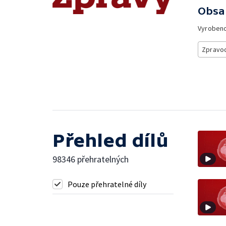
Obsa
Vyroben
Zpravod
Přehled dílů
98346 přehratelných
Pouze přehratelné díly