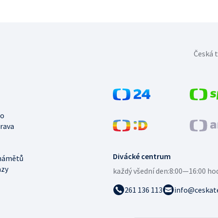
Česká t
no
trava
Divácké centrum
námětů
azy
každý všední den:
8:00—16:00 ho
261 136 113
info@ceskate