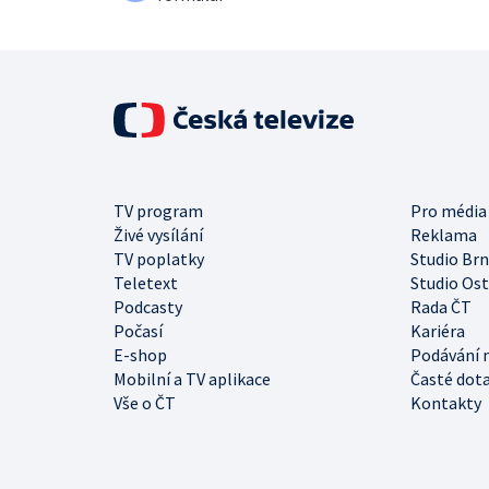
TV program
Pro média
Živé vysílání
Reklama
TV poplatky
Studio Br
Teletext
Studio Os
Podcasty
Rada ČT
Počasí
Kariéra
E-shop
Podávání 
Mobilní a TV aplikace
Časté dot
Vše o ČT
Kontakty