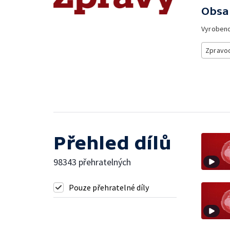
Obsa
Vyroben
Zpravod
Přehled dílů
98343 přehratelných
Pouze přehratelné díly