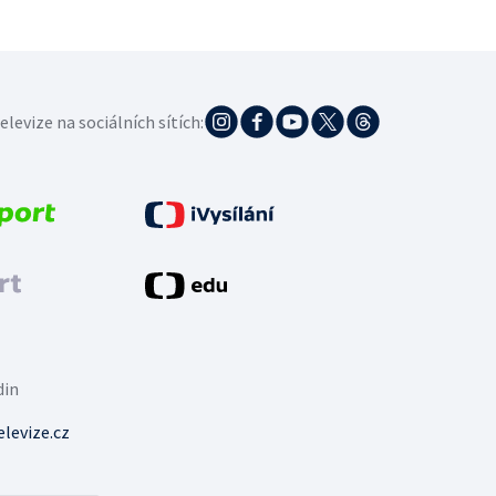
elevize na sociálních sítích:
din
levize.cz