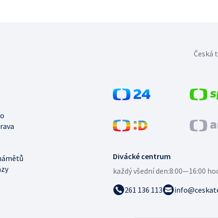
Česká t
no
trava
Divácké centrum
námětů
azy
každý všední den:
8:00—16:00 ho
261 136 113
info@ceskate