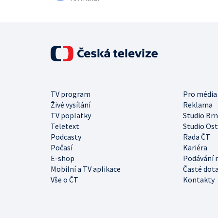
TV program
Pro média
Živé vysílání
Reklama
TV poplatky
Studio Br
Teletext
Studio Os
Podcasty
Rada ČT
Počasí
Kariéra
E-shop
Podávání 
Mobilní a TV aplikace
Časté dot
Vše o ČT
Kontakty