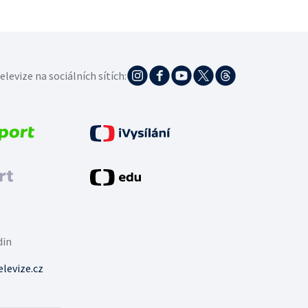
elevize na sociálních sítích:
din
levize.cz