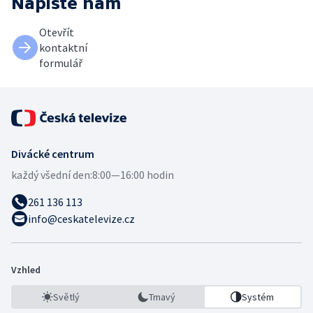
Napište nám
Otevřít
kontaktní
formulář
Divácké centrum
každý všední den:
8:00—16:00 hodin
261 136 113
info@ceskatelevize.cz
Vzhled
Světlý
Tmavý
Systém