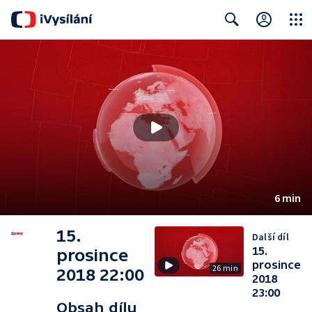
Close
Search
6 min
15.
Další díl
15.
prosince
prosince
26 min
2018 22:00
2018
23:00
Obsah dílu