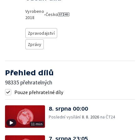
Vyrobeno
•
Česko
2018
Zpravodajství
Zprávy
Přehled dílů
98335 přehratelných
Pouze přehratelné díly
8. srpna 00:00
Poslední vysílání
8. 8. 2026
na ČT24
11 min
7. srpna 23:05