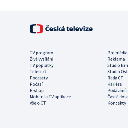
TV program
Pro média
Živé vysílání
Reklama
TV poplatky
Studio Br
Teletext
Studio Os
Podcasty
Rada ČT
Počasí
Kariéra
E-shop
Podávání 
Mobilní a TV aplikace
Časté dot
Vše o ČT
Kontakty