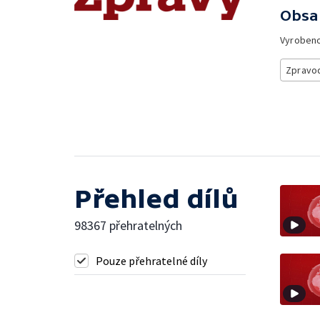
Obsa
Vyroben
Zpravod
Přehled dílů
98367 přehratelných
Pouze přehratelné díly