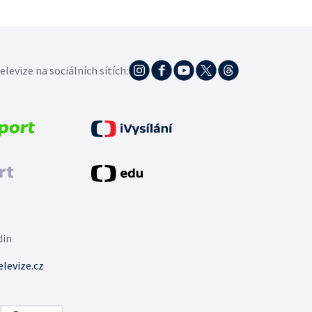
elevize na sociálních sítích:
din
levize.cz