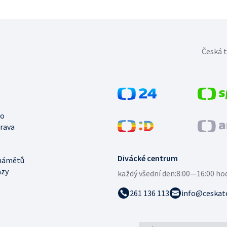
Česká t
no
trava
Divácké centrum
námětů
azy
každý všední den:
8:00—16:00 ho
261 136 113
info@ceskate