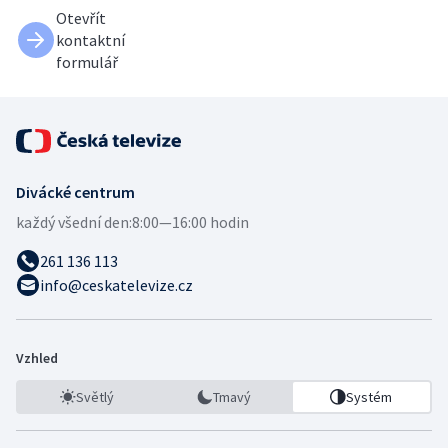
Otevřít
kontaktní
formulář
Divácké centrum
každý všední den:
8:00—16:00 hodin
261 136 113
info@ceskatelevize.cz
Vzhled
Světlý
Tmavý
Systém