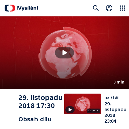
Close
Search
3 min
29. listopadu
Další díl
29.
2018 17:30
listopadu
33 min
2018
Obsah dílu
23:04