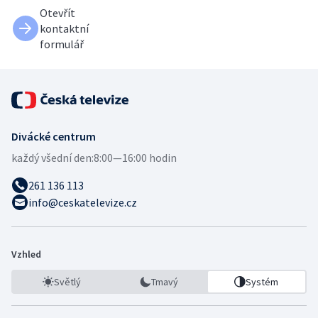
Otevřít
kontaktní
formulář
Divácké centrum
každý všední den:
8:00—16:00 hodin
261 136 113
info@ceskatelevize.cz
Vzhled
Světlý
Tmavý
Systém