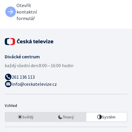
Otevřít
kontaktní
formulář
Divácké centrum
každý všední den:
8:00—16:00 hodin
261 136 113
info@ceskatelevize.cz
Vzhled
Světlý
Tmavý
Systém