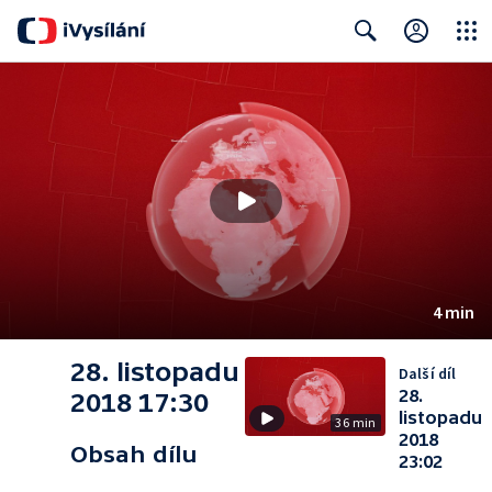
Close
Search
4 min
28. listopadu
Další díl
28.
2018 17:30
listopadu
36 min
2018
Obsah dílu
23:02