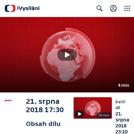
Close
Search
4 min
21. srpna
Další
díl
2018 17:30
21.
29 min
srpna
Obsah dílu
2018
23:10