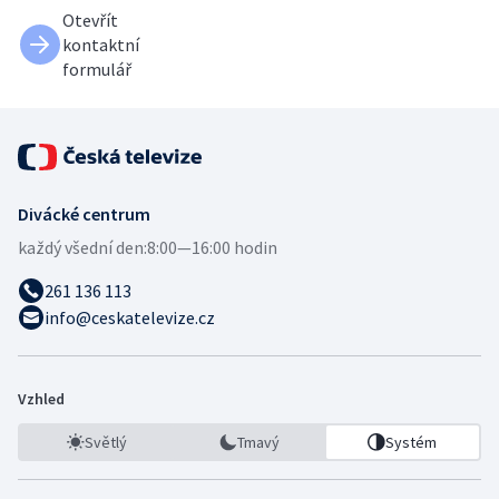
Otevřít
kontaktní
formulář
Divácké centrum
každý všední den:
8:00—16:00 hodin
261 136 113
info@ceskatelevize.cz
Vzhled
Světlý
Tmavý
Systém