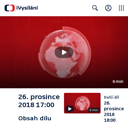
Close
Search
6 min
26. prosince
Další díl
26.
2018 17:00
prosince
6 min
2018
Obsah dílu
18:00