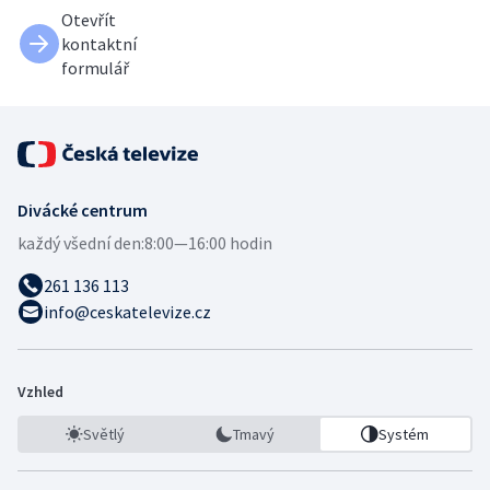
Otevřít
kontaktní
formulář
Divácké centrum
každý všední den:
8:00—16:00 hodin
261 136 113
info@ceskatelevize.cz
Vzhled
Světlý
Tmavý
Systém